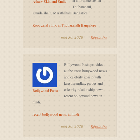
at affordable cost at
Atharv Skin and Smile
Thubarahalli,
Kundalahalli, Marathahalli Bangalore.
Root canal clinic in Thubarahalli Bangalore
mai 30, 2020
Répondre
Bollywood Pasta provides
all the latest bollywood news
and celebrity gossip with
latest scandlas, parties and
celebrity relationship news,
Bollywood Pasta
recent bollywood news in
hindi.
recent bollywood news in hindi
mai 30, 2020
Répondre