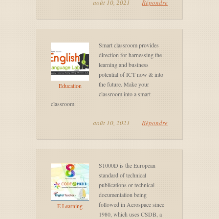
août 10, 2021
Répondre
Smart classroom provides
direction for harnessing the
learning and business
potential of ICT now & into
the future. Make your
Education
classroom into a smart
classroom
août 10, 2021
Répondre
S1000D is the European
standard of technical
publications or technical
documentation being
followed in Aerospace since
E Learning
1980, which uses CSDB, a