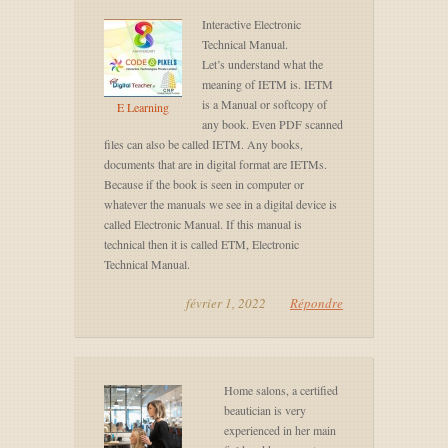
Interactive Electronic
Technical Manual.
Let’s understand what the
meaning of IETM is. IETM
is a Manual or softcopy of
E Learning
any book. Even PDF scanned
files can also be called IETM. Any books,
documents that are in digital format are IETMs.
Because if the book is seen in computer or
whatever the manuals we see in a digital device is
called Electronic Manual. If this manual is
technical then it is called ETM, Electronic
Technical Manual.
février 1, 2022
Répondre
Home salons, a certified
beautician is very
experienced in her main