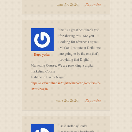
mai 17, 2020
Répondre
this is a great post thank you
for sharing this. Are you
looking for advance Digital
Marketi Institute in Delhi, we
are going to be the one that’s
Rupa yadav
providing that Digital
Marketing Course. We are providing a digital
marketing Course
Institute in Laxmi Nagar.
https://ekwikonline.in/digital-marketing-course-in-
laxmi-nagar/
mars 20, 2020
Répondre
Best Birthday Party
Organiser in Chandigarh,