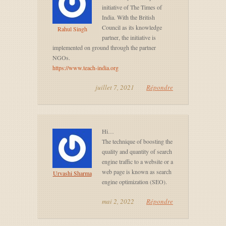
initiative of The Times of
India. With the British
Council as its knowledge
Rahul Singh
partner, the initiative is
implemented on ground through the partner
NGOs.
https://www.teach-india.org
juillet 7, 2021
Répondre
Hi…
The technique of boosting the
quality and quantity of search
engine traffic to a website or a
web page is known as search
Urvashi Sharma
engine optimization (SEO).
mai 2, 2022
Répondre