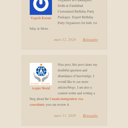
Delhi & Faridabad.
Customized Birthday Party
Packages. Expert Birthday
Yogesh Kuram
Party Organisers for kids 1st
bday & More.
mars 12, 2020
Répondre
Nice post, this post clears my
doubtful question and
abundance of knowledge. I
would like to see more
articles/blogs. I am also a
Aspire World
content writer and writing a
blog about the
Canada immigration visa
consultants
you can review it.
mars 11, 2020
Répondre