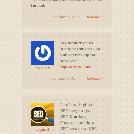
fun night.
novembre 1, 2023
Répondre
Hey man thank you for
sharing the value content on
your blog keep it up and
share more.
https://ways101.com/
david osei
septembre 8, 2022
Répondre
Rana Pratap Singh is the
KBC lottery manager of
KBC (Kaun Banega
Crorepati) to participate in
KBC please contact KBC
digitalraj