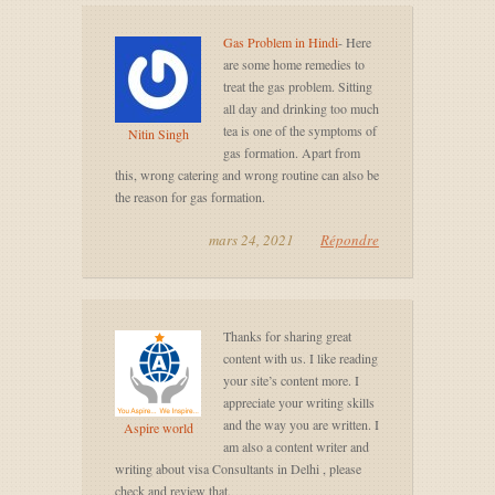
Gas Problem in Hindi
- Here
are some home remedies to
treat the gas problem. Sitting
all day and drinking too much
tea is one of the symptoms of
Nitin Singh
gas formation. Apart from
this, wrong catering and wrong routine can also be
the reason for gas formation.
mars 24, 2021
Répondre
Thanks for sharing great
content with us. I like reading
your site’s content more. I
appreciate your writing skills
and the way you are written. I
Aspire world
am also a content writer and
writing about visa Consultants in Delhi , please
check and review that.