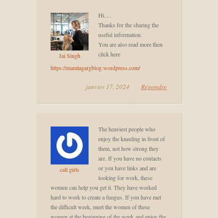
Hi….
Thanks for the sharing the
useful information.
You are also read more then
click here
Jai Singh
https://mamtagargblog.wordpress.com/
janvier 17, 2024
Répondre
The heaviest people who
enjoy the kneeling in front of
them, not how strong they
are. If you have no contacts
or you have links and are
call girls
looking for work, these
women can help you get it. They have worked
hard to work to create a fungus. If you have met
the difficult week, meet the women of these
women at the beginning of the week and enjoy the