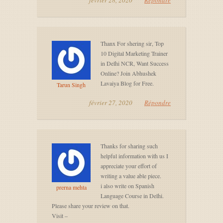
février 28, 2020
Répondre
Thanx For shering sir, Top
10 Digital Marketing Trainer
in Delhi NCR, Want Success
Online? Join Abhushek
Lavaiya Blog for Free.
Tarun Singh
février 27, 2020
Répondre
Thanks for sharing such
helpful information with us I
appreciate your effort of
writing a value able piece.
i also write on Spanish
prerna mehta
Language Course in Delhi.
Please share your review on that.
Visit –