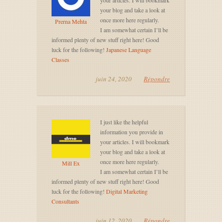
your articles. I will bookmark
your blog and take a look at
once more here regularly.
Prerna Mehta
I am somewhat certain I’ll be
informed plenty of new stuff right here! Good
luck for the following!
Japanese Language
Classes
juin 24, 2020
Répondre
I just like the helpful
information you provide in
your articles. I will bookmark
your blog and take a look at
once more here regularly.
Mill Ex
I am somewhat certain I’ll be
informed plenty of new stuff right here! Good
luck for the following!
Digital Marketing
Consultants
juin 12, 2020
Répondre