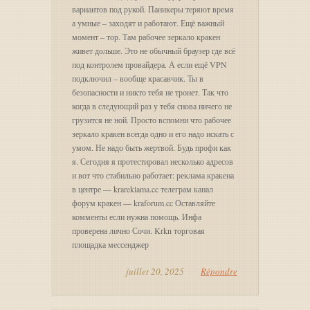
вариантов под рукой. Паникеры теряют время
а умные – заходят и работают. Ещё важный
момент – тор. Там рабочее зеркало кракен
живет дольше. Это не обычный браузер где всё
под контролем провайдера. А если ещё VPN
подключил – вообще красавчик. Ты в
безопасности и никто тебя не тронет. Так что
когда в следующий раз у тебя снова ничего не
грузится не ной. Просто вспомни что рабочее
зеркало кракен всегда одно и его надо искать с
умом. Не надо быть жертвой. Будь профи как
я. Сегодня я протестировал несколько адресов
и вот что стабильно работает: реклама кракена
в центре — krareklama.cc телеграм канал
форум кракен — kraforum.cc Оставляйте
комменты если нужна помощь. Инфа
проверена лично Сочи. Krkn торговая
площадка мессенджер
juillet 20, 2025
Répondre