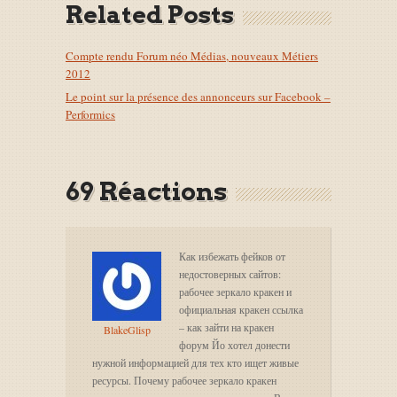
Related Posts
Compte rendu Forum néo Médias, nouveaux Métiers
2012
Le point sur la présence des annonceurs sur Facebook –
Performics
69 Réactions
Как избежать фейков от
недостоверных сайтов:
рабочее зеркало кракен и
официальная кракен ссылка
– как зайти на кракен
BlakeGlisp
форум Йо хотел донести
нужной информацией для тех кто ищет живые
ресурсы. Почему рабочее зеркало кракен