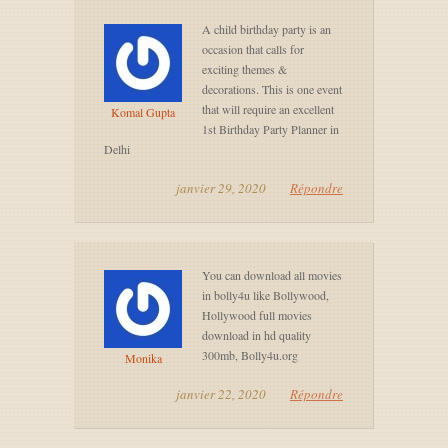
A child birthday party is an
occasion that calls for
exciting themes &
decorations. This is one event
that will require an excellent
Komal Gupta
1st Birthday Party Planner in
Delhi
janvier 29, 2020
Répondre
You can download all movies
in bolly4u like Bollywood,
Hollywood full movies
download in hd quality
300mb, Bolly4u.org
Monika
janvier 22, 2020
Répondre