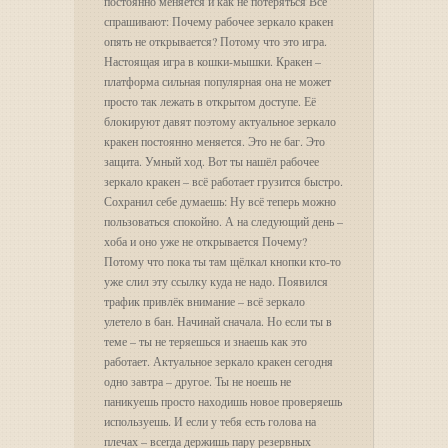
постоянно меняется и как не потеряться Все
спрашивают: Почему рабочее зеркало кракен
опять не открывается? Потому что это игра.
Настоящая игра в кошки-мышки. Кракен –
платформа сильная популярная она не может
просто так лежать в открытом доступе. Её
блокируют давят поэтому актуальное зеркало
кракен постоянно меняется. Это не баг. Это
защита. Умный ход. Вот ты нашёл рабочее
зеркало кракен – всё работает грузится быстро.
Сохранил себе думаешь: Ну всё теперь можно
пользоваться спокойно. А на следующий день –
хоба и оно уже не открывается Почему?
Потому что пока ты там щёлкал кнопки кто-то
уже слил эту ссылку куда не надо. Появился
трафик привлёк внимание – всё зеркало
улетело в бан. Начинай сначала. Но если ты в
теме – ты не теряешься и знаешь как это
работает. Актуальное зеркало кракен сегодня
одно завтра – другое. Ты не ноешь не
паникуешь просто находишь новое проверяешь
используешь. И если у тебя есть голова на
плечах – всегда держишь пару резервных