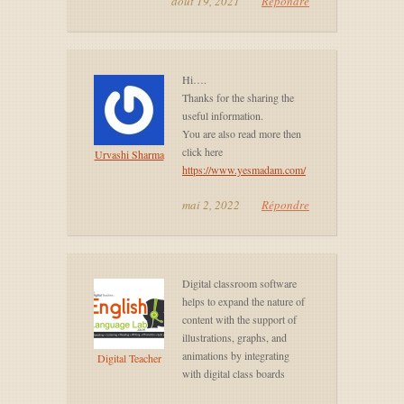
août 19, 2021
Répondre
Hi….
Thanks for the sharing the
useful information.
You are also read more then
click here
Urvashi Sharma
https://www.yesmadam.com/
mai 2, 2022
Répondre
Digital classroom software
helps to expand the nature of
content with the support of
illustrations, graphs, and
animations by integrating
Digital Teacher
with digital class boards