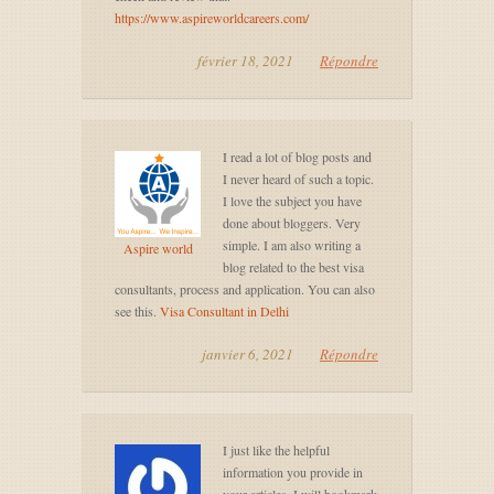
https://www.aspireworldcareers.com/
février 18, 2021
Répondre
I read a lot of blog posts and
I never heard of such a topic.
I love the subject you have
done about bloggers. Very
simple. I am also writing a
Aspire world
blog related to the best visa
consultants, process and application. You can also
see this.
Visa Consultant in Delhi
janvier 6, 2021
Répondre
I just like the helpful
information you provide in