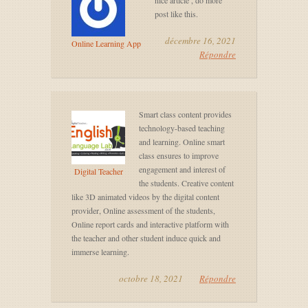
nice article , do more
post like this.
décembre 16, 2021
Online Learning App
Répondre
Smart class content provides
technology-based teaching
and learning. Online smart
class ensures to improve
engagement and interest of
Digital Teacher
the students. Creative content
like 3D animated videos by the digital content
provider, Online assessment of the students,
Online report cards and interactive platform with
the teacher and other student induce quick and
immerse learning.
octobre 18, 2021
Répondre