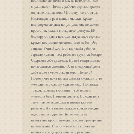
постоянно меняется и как не потеряться Все
спрашивают: Почему рабочее зеркало кракен
опять не открывается? Потому что это игра.
Настоящая игра в кошки-мышки. Кракен –
платформа сильная популярная она не может
просто так лежать в открытом доступе. Её
блокируют давят поэтому актуальное зеркало
кракен постоянно меняется. Это не баг. Это
защита. Умный ход. Вот ты нашёл рабочее
зеркало кракен – всё работает грузится быстро.
Сохранил себе думаешь: Ну всё теперь можно
пользоваться спокойно. А на следующий день –
хоба и оно уже не открывается Почему?
Потому что пока ты там щёлкал кнопки кто-то
уже слил эту ссылку куда не надо. Появился
трафик привлёк внимание – всё зеркало
улетело в бан. Начинай сначала. Но если ты в
теме – ты не теряешься и знаешь как это
работает. Актуальное зеркало кракен сегодня
одно завтра – другое. Ты не ноешь не
паникуешь просто находишь новое проверяешь
используешь. И если у тебя есть голова на
плечах – всегда держишь пару резервных