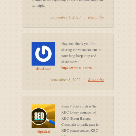
fun night.
novembre 1, 2023
Répondre
Hey man thank you for
sharing the value content on
your blog keep it up and
share more.
https://ways101.com/
david osei
septembre 8, 2022
Répondre
Rana Pratap Singh is the
KBC lottery manager of
KBC (Kaun Banega
Crorepati) to participate in
KBC please contact KBC
digitalraj