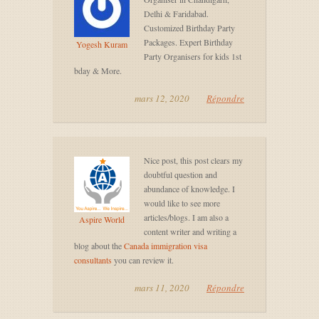
Delhi & Faridabad.
Customized Birthday Party
Packages. Expert Birthday
Yogesh Kuram
Party Organisers for kids 1st
bday & More.
mars 12, 2020
Répondre
Nice post, this post clears my
doubtful question and
abundance of knowledge. I
would like to see more
articles/blogs. I am also a
Aspire World
content writer and writing a
blog about the
Canada immigration visa
consultants
you can review it.
mars 11, 2020
Répondre