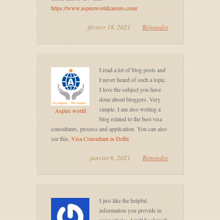
https://www.aspireworldcareers.com/
février 18, 2021
Répondre
I read a lot of blog posts and
I never heard of such a topic.
I love the subject you have
done about bloggers. Very
simple. I am also writing a
Aspire world
blog related to the best visa
consultants, process and application. You can also
see this.
Visa Consultant in Delhi
janvier 6, 2021
Répondre
I just like the helpful
information you provide in