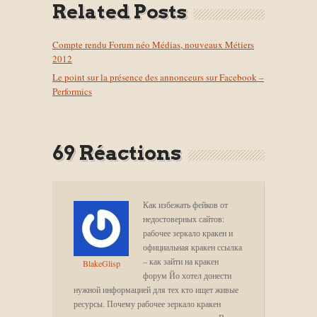
Related Posts
Compte rendu Forum néo Médias, nouveaux Métiers
2012
Le point sur la présence des annonceurs sur Facebook –
Performics
69 Réactions
Как избежать фейков от
недостоверных сайтов:
рабочее зеркало кракен и
официальная кракен ссылка
– как зайти на кракен
BlakeGlisp
форум Йо хотел донести
нужной информацией для тех кто ищет живые
ресурсы. Почему рабочее зеркало кракен