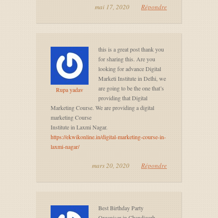
mai 17, 2020
Répondre
this is a great post thank you
for sharing this. Are you
looking for advance Digital
Marketi Institute in Delhi, we
are going to be the one that’s
Rupa yadav
providing that Digital
Marketing Course. We are providing a digital
marketing Course
Institute in Laxmi Nagar.
https://ekwikonline.in/digital-marketing-course-in-
laxmi-nagar/
mars 20, 2020
Répondre
Best Birthday Party
Organiser in Chandigarh,