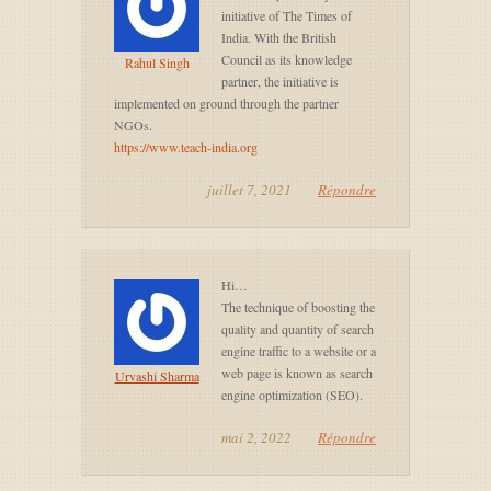
initiative of The Times of
India. With the British
Council as its knowledge
Rahul Singh
partner, the initiative is
implemented on ground through the partner
NGOs.
https://www.teach-india.org
juillet 7, 2021
Répondre
Hi…
The technique of boosting the
quality and quantity of search
engine traffic to a website or a
web page is known as search
Urvashi Sharma
engine optimization (SEO).
mai 2, 2022
Répondre