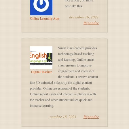
nice article , do more
post like this.
décembre 16, 2021
Online Learning App
Répondre
Smart class content provides
technology-based teaching
and learning. Online smart
class ensures to improve
engagement and interest of
Digital Teacher
the students. Creative content
like 3D animated videos by the digital content
provider, Online assessment of the students,
Online report cards and interactive platform with
the teacher and other student induce quick and
immerse learning.
octobre 18, 2021
Répondre