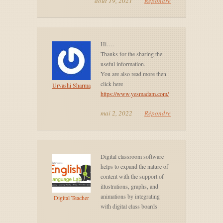
août 19, 2021
Répondre
Hi….
Thanks for the sharing the
useful information.
You are also read more then
click here
Urvashi Sharma
https://www.yesmadam.com/
mai 2, 2022
Répondre
Digital classroom software
helps to expand the nature of
content with the support of
illustrations, graphs, and
animations by integrating
Digital Teacher
with digital class boards