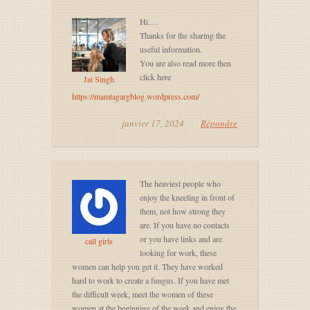
Hi….
Thanks for the sharing the
useful information.
You are also read more then
click here
Jai Singh
https://mamtagargblog.wordpress.com/
janvier 17, 2024
Répondre
The heaviest people who
enjoy the kneeling in front of
them, not how strong they
are. If you have no contacts
or you have links and are
call girls
looking for work, these
women can help you get it. They have worked
hard to work to create a fungus. If you have met
the difficult week, meet the women of these
women at the beginning of the week and enjoy the