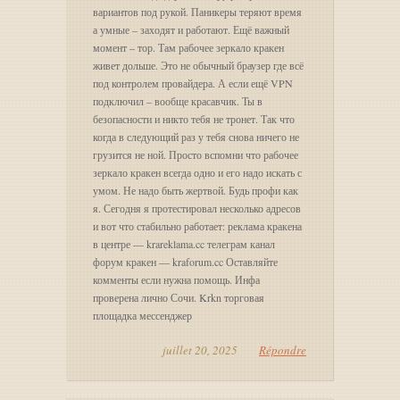
вариантов под рукой. Паникеры теряют время
а умные – заходят и работают. Ещё важный
момент – тор. Там рабочее зеркало кракен
живет дольше. Это не обычный браузер где всё
под контролем провайдера. А если ещё VPN
подключил – вообще красавчик. Ты в
безопасности и никто тебя не тронет. Так что
когда в следующий раз у тебя снова ничего не
грузится не ной. Просто вспомни что рабочее
зеркало кракен всегда одно и его надо искать с
умом. Не надо быть жертвой. Будь профи как
я. Сегодня я протестировал несколько адресов
и вот что стабильно работает: реклама кракена
в центре — krareklama.cc телеграм канал
форум кракен — kraforum.cc Оставляйте
комменты если нужна помощь. Инфа
проверена лично Сочи. Krkn торговая
площадка мессенджер
juillet 20, 2025
Répondre