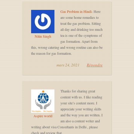
Gas Problem in Hindi
- Here
are some home remedies to
treat the gas problem. Sitting
all day and drinking too much
tea is one of the symptoms of
Nitin Singh
gas formation. Apart from
this, wrong catering and wrong routine can also be
the reason for gas formation.
mars 24, 2021
Répondre
Thanks for sharing great
content with us. I like reading
your site’s content more. I
appreciate your writing skills
and the way you are written. I
Aspire world
am also a content writer and
writing about visa Consultants in Delhi , please
check and review that.