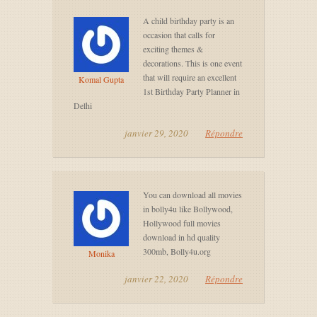
A child birthday party is an
occasion that calls for
exciting themes &
decorations. This is one event
that will require an excellent
Komal Gupta
1st Birthday Party Planner in
Delhi
janvier 29, 2020
Répondre
You can download all movies
in bolly4u like Bollywood,
Hollywood full movies
download in hd quality
300mb, Bolly4u.org
Monika
janvier 22, 2020
Répondre