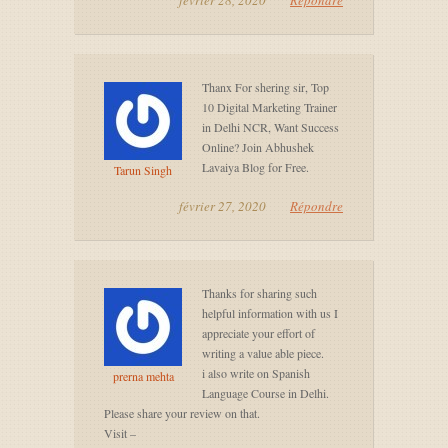
février 28, 2020
Répondre
Thanx For shering sir, Top
10 Digital Marketing Trainer
in Delhi NCR, Want Success
Online? Join Abhushek
Lavaiya Blog for Free.
Tarun Singh
février 27, 2020
Répondre
Thanks for sharing such
helpful information with us I
appreciate your effort of
writing a value able piece.
i also write on Spanish
prerna mehta
Language Course in Delhi.
Please share your review on that.
Visit –