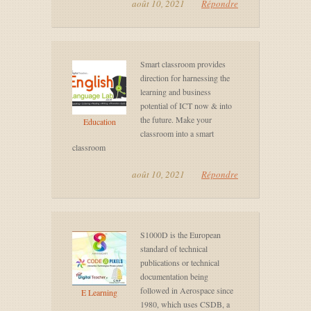
août 10, 2021
Répondre
Smart classroom provides
direction for harnessing the
learning and business
potential of ICT now & into
the future. Make your
Education
classroom into a smart
classroom
août 10, 2021
Répondre
S1000D is the European
standard of technical
publications or technical
documentation being
followed in Aerospace since
E Learning
1980, which uses CSDB, a