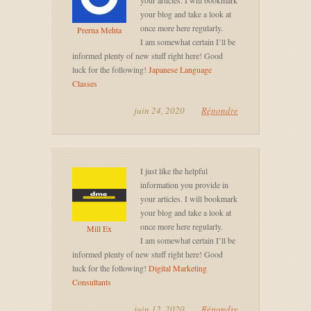
your articles. I will bookmark
your blog and take a look at
once more here regularly.
Prerna Mehta
I am somewhat certain I’ll be
informed plenty of new stuff right here! Good
luck for the following!
Japanese Language
Classes
juin 24, 2020
Répondre
I just like the helpful
information you provide in
your articles. I will bookmark
your blog and take a look at
once more here regularly.
Mill Ex
I am somewhat certain I’ll be
informed plenty of new stuff right here! Good
luck for the following!
Digital Marketing
Consultants
juin 12, 2020
Répondre