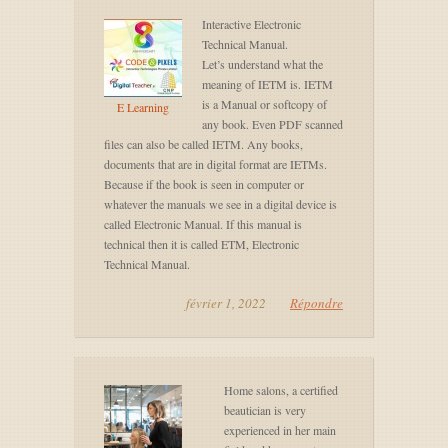
Interactive Electronic
Technical Manual.
Let’s understand what the
meaning of IETM is. IETM
is a Manual or softcopy of
E Learning
any book. Even PDF scanned
files can also be called IETM. Any books,
documents that are in digital format are IETMs.
Because if the book is seen in computer or
whatever the manuals we see in a digital device is
called Electronic Manual. If this manual is
technical then it is called ETM, Electronic
Technical Manual.
février 1, 2022
Répondre
Home salons, a certified
beautician is very
experienced in her main