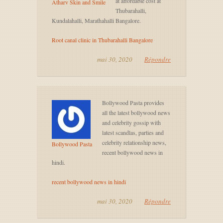
at affordable cost at
Atharv Skin and Smile
Thubarahalli,
Kundalahalli, Marathahalli Bangalore.
Root canal clinic in Thubarahalli Bangalore
mai 30, 2020
Répondre
Bollywood Pasta provides
all the latest bollywood news
and celebrity gossip with
latest scandlas, parties and
celebrity relationship news,
Bollywood Pasta
recent bollywood news in
hindi.
recent bollywood news in hindi
mai 30, 2020
Répondre