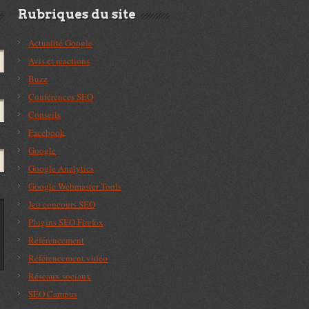
Rubriques du site
Actualité Google
Avis et réactions
Buzz
Conférences SEO
Conseils
Facebook
Google
Google Analytics
Google Webmaster Tools
Jeu concours SEO
Plugins SEO Firefox
Référencement
Référencement vidéo
Réseaux sociaux
SEO Campus