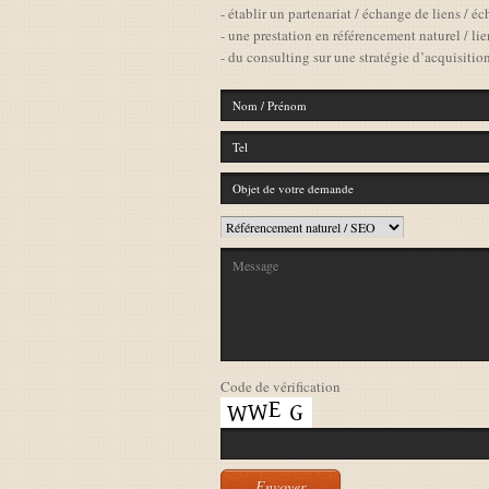
- établir un partenariat / échange de liens / éc
- une prestation en référencement naturel / l
- du consulting sur une stratégie d’acquisition
Code de vérification