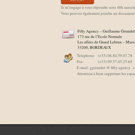
Je m’engage à vous répondre sous 48h maxi
Vous pouvez également joindre un document e
Fifty Agency – Guillaume Giraudet
173 rue de l’Ecole Normale
Les allées de Grand Lebrun – Mais
33200, BORDEAUX
Telephone:
(+33) 06.84.59.07.78
Fax:
(+33) 09.57.45.25.68
E-mail: ggiraudet @ fifty-agency .
Attention à bien supprimer les espac