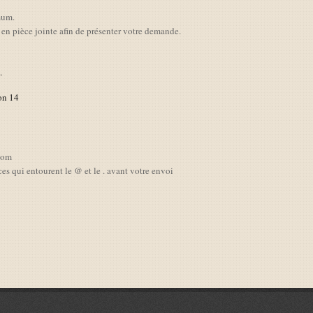
mum.
n pièce jointe afin de présenter votre demande.
.
on 14
 com
es qui entourent le @ et le . avant votre envoi