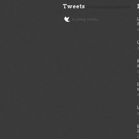
Tweets
Loading tweets...
Q
S
2
C
2
R
d
1
H
t
3
L
I
2
1