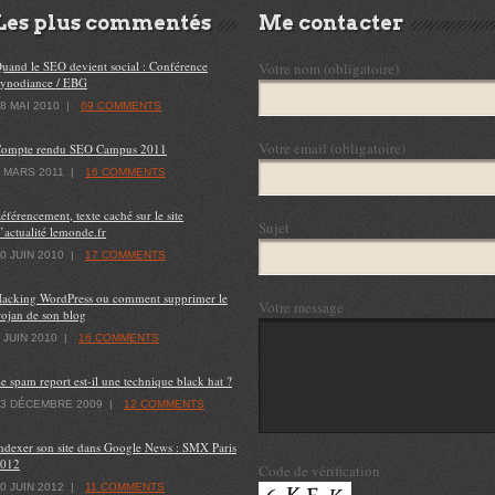
Les plus commentés
Me contacter
uand le SEO devient social : Conférence
Votre nom (obligatoire)
ynodiance / EBG
8 MAI 2010
|
69 COMMENTS
Votre email (obligatoire)
ompte rendu SEO Campus 2011
 MARS 2011
|
16 COMMENTS
éférencement, texte caché sur le site
Sujet
’actualité lemonde.fr
0 JUIN 2010
|
17 COMMENTS
acking WordPress ou comment supprimer le
Votre message
rojan de son blog
 JUIN 2010
|
16 COMMENTS
e spam report est-il une technique black hat ?
23 DÉCEMBRE 2009
|
12 COMMENTS
ndexer son site dans Google News : SMX Paris
012
Code de vérification
0 JUIN 2012
|
11 COMMENTS