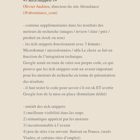
Olivier Andrieu
, directeur du site Abondance
(
@abondance_com
)
- contenu supplémentaires dans les resultats des
moteurs de recherche (images / review / date / prix /
produit en stock ou non)
- les rich snippets fonctionnent avec 3 formats :
Microformat / microdonnées / rdfa Le choix se fait en
fonction de l’integration technique.
Google serait en train de créer son propre code, ce qui
prouve que les rich snippets sont un avenir important
pour les moteurs de recherche en terme de présentation
des résultats
- il faut tester le code pour savoir s’il est ok ET avertir
Google lors de la mise en place (formulaire dédié)
- intérêt des rich snippets
1) meilleure visibilité dans les serps
2) sémantique apprécié par les moteurs
3) incontournable à l’avenir
4) peu de sites s’en servent. Surtout en France, (seuls
Viadeo, et certains sites d’emploi)