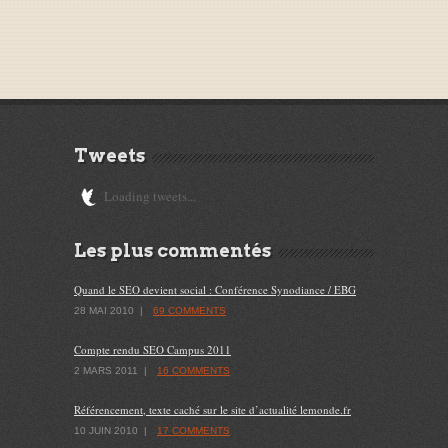
Tweets
Loading tweets...
Les plus commentés
Quand le SEO devient social : Conférence Synodiance / EBG
28 MAI 2010
|
69 COMMENTS
Compte rendu SEO Campus 2011
2 MARS 2011
|
16 COMMENTS
Référencement, texte caché sur le site d’actualité lemonde.fr
10 JUIN 2010
|
17 COMMENTS