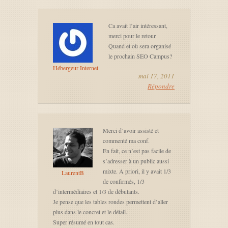
Ca avait l’air intéressant,
merci pour le retour.
Quand et où sera organisé
le prochain SEO Campus?
Hébergeur Internet
mai 17, 2011
Répondre
Merci d’avoir assisté et
commenté ma conf.
En fait, ce n’est pas facile de
s’adresser à un public aussi
mixte. A priori, il y avait 1/3
LaurentB
de confirmés, 1/3
d’intermédiaires et 1/3 de débutants.
Je pense que les tables rondes permettent d’aller
plus dans le concret et le détail.
Super résumé en tout cas.