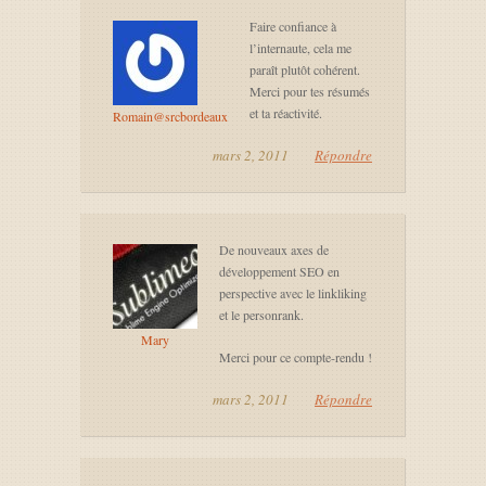
Faire confiance à
l’internaute, cela me
paraît plutôt cohérent.
Merci pour tes résumés
et ta réactivité.
Romain@srcbordeaux
mars 2, 2011
Répondre
De nouveaux axes de
développement SEO en
perspective avec le linkliking
et le personrank.
Mary
Merci pour ce compte-rendu !
mars 2, 2011
Répondre