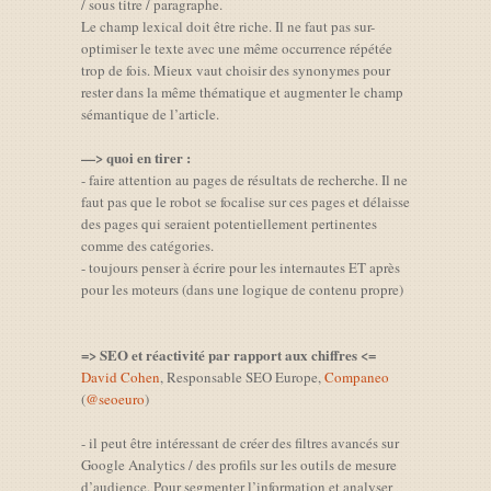
/ sous titre / paragraphe.
Le champ lexical doit être riche. Il ne faut pas sur-
optimiser le texte avec une même occurrence répétée
trop de fois. Mieux vaut choisir des synonymes pour
rester dans la même thématique et augmenter le champ
sémantique de l’article.
—> quoi en tirer :
- faire attention au pages de résultats de recherche. Il ne
faut pas que le robot se focalise sur ces pages et délaisse
des pages qui seraient potentiellement pertinentes
comme des catégories.
- toujours penser à écrire pour les internautes ET après
pour les moteurs (dans une logique de contenu propre)
=> SEO et réactivité par rapport aux chiffres <=
David Cohen
, Responsable SEO Europe,
Companeo
(
@seoeuro
)
- il peut être intéressant de créer des filtres avancés sur
Google Analytics / des profils sur les outils de mesure
d’audience. Pour segmenter l’information et analyser