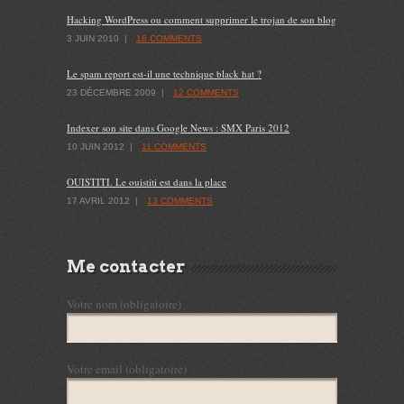
Hacking WordPress ou comment supprimer le trojan de son blog
3 JUIN 2010
|
16 COMMENTS
Le spam report est-il une technique black hat ?
23 DÉCEMBRE 2009
|
12 COMMENTS
Indexer son site dans Google News : SMX Paris 2012
10 JUIN 2012
|
11 COMMENTS
OUISTITI. Le ouistiti est dans la place
17 AVRIL 2012
|
13 COMMENTS
Me contacter
Votre nom (obligatoire)
Votre email (obligatoire)