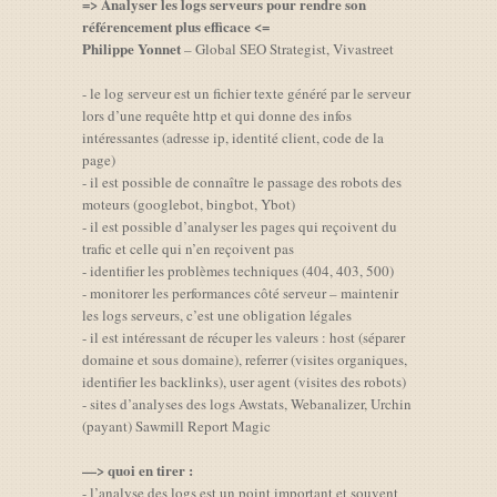
=> Analyser les logs serveurs pour rendre son
référencement plus efficace <=
Philippe Yonnet
– Global SEO Strategist, Vivastreet
- le log serveur est un fichier texte généré par le serveur
lors d’une requête http et qui donne des infos
intéressantes (adresse ip, identité client, code de la
page)
- il est possible de connaître le passage des robots des
moteurs (googlebot, bingbot, Ybot)
- il est possible d’analyser les pages qui reçoivent du
trafic et celle qui n’en reçoivent pas
- identifier les problèmes techniques (404, 403, 500)
- monitorer les performances côté serveur – maintenir
les logs serveurs, c’est une obligation légales
- il est intéressant de récuper les valeurs : host (séparer
domaine et sous domaine), referrer (visites organiques,
identifier les backlinks), user agent (visites des robots)
- sites d’analyses des logs Awstats, Webanalizer, Urchin
(payant) Sawmill Report Magic
—> quoi en tirer :
- l’analyse des logs est un point important et souvent