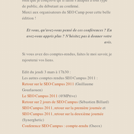
bien que je conçoive qu’il faille s’adapter à tout type
de public, du débutant au confirmé.
Merci aux organisateurs du SEO Camp pour cette belle
édition !
Et vous, qu’avez-vous pensé de ces conférences ? En
avez-vous appris plus ? N’hésitez pas à donner votre
avis.
Si vous avez des comptes-rendus, faites le moi savoir, je
rajouterai vos liens.
Edit du jeudi 3 mars à 17h30 :
Les autres comptes rendus SEO Campus 2011 :
Retour sur le SEO Campus 2011
(Guillaume
Gourlaouen)
Le SEO Campus 2011
(@MPrive)
Retour sur 2 jours de SEO Campus
(Sébastien Billard)
SEO Campus 2011, retour sur la première journée
et
SEO Campus 2011, retour sur la deuxième journée
(Synerghetic)
Conference SEO Campus : compte-rendu
(Oseox)