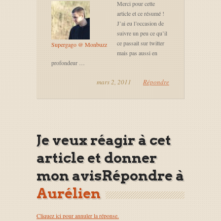
Merci pour cette
article et ce résumé !
J’ai eu l’occasion de
suivre un peu ce qu’il
ce passait sur twitter
Supergago @ Monbuzz
mais pas aussi en
profondeur …
mars 2, 2011
Répondre
Je veux réagir à cet
article et donner
mon avisRépondre à
Aurélien
Cliquez ici pour annuler la réponse.