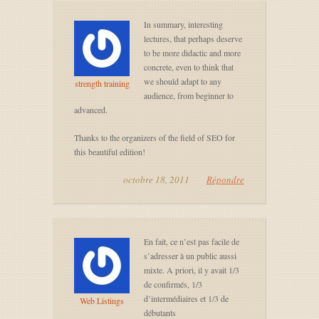
In summary, interesting
lectures, that perhaps deserve
to be more didactic and more
concrete, even to think that
we should adapt to any
strength training
audience, from beginner to
advanced.
Thanks to the organizers of the field of SEO for
this beautiful edition!
octobre 18, 2011
Répondre
En fait, ce n’est pas facile de
s’adresser à un public aussi
mixte. A priori, il y avait 1/3
de confirmés, 1/3
d’intermédiaires et 1/3 de
Web Listings
débutants