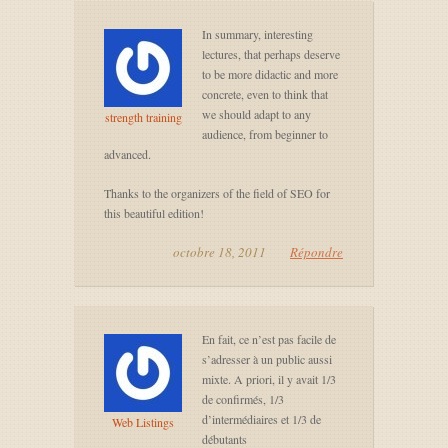
In summary, interesting
lectures, that perhaps deserve
to be more didactic and more
concrete, even to think that
we should adapt to any
strength training
audience, from beginner to
advanced.
Thanks to the organizers of the field of SEO for
this beautiful edition!
octobre 18, 2011
Répondre
En fait, ce n’est pas facile de
s’adresser à un public aussi
mixte. A priori, il y avait 1/3
de confirmés, 1/3
d’intermédiaires et 1/3 de
Web Listings
débutants