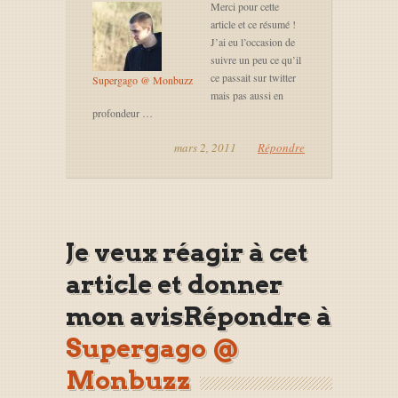
Merci pour cette
article et ce résumé !
J’ai eu l’occasion de
suivre un peu ce qu’il
ce passait sur twitter
Supergago @ Monbuzz
mais pas aussi en
profondeur …
mars 2, 2011
Répondre
Je veux réagir à cet
article et donner
mon avisRépondre à
Supergago @
Monbuzz