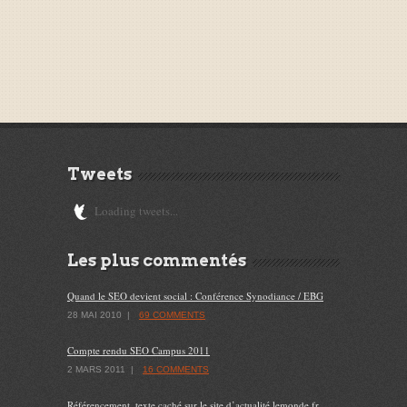
Tweets
Loading tweets...
Les plus commentés
Quand le SEO devient social : Conférence Synodiance / EBG
28 MAI 2010
|
69 COMMENTS
Compte rendu SEO Campus 2011
2 MARS 2011
|
16 COMMENTS
Référencement, texte caché sur le site d’actualité lemonde.fr