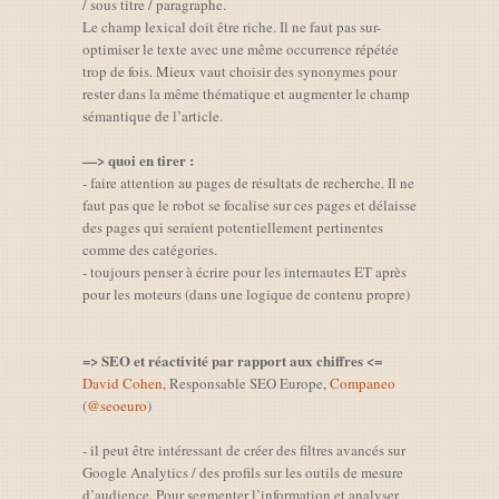
/ sous titre / paragraphe.
Le champ lexical doit être riche. Il ne faut pas sur-
optimiser le texte avec une même occurrence répétée
trop de fois. Mieux vaut choisir des synonymes pour
rester dans la même thématique et augmenter le champ
sémantique de l’article.
—> quoi en tirer :
- faire attention au pages de résultats de recherche. Il ne
faut pas que le robot se focalise sur ces pages et délaisse
des pages qui seraient potentiellement pertinentes
comme des catégories.
- toujours penser à écrire pour les internautes ET après
pour les moteurs (dans une logique de contenu propre)
=> SEO et réactivité par rapport aux chiffres <=
David Cohen
, Responsable SEO Europe,
Companeo
(
@seoeuro
)
- il peut être intéressant de créer des filtres avancés sur
Google Analytics / des profils sur les outils de mesure
d’audience. Pour segmenter l’information et analyser