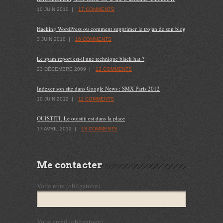
10 JUIN 2010
|
17 COMMENTS
Hacking WordPress ou comment supprimer le trojan de son blog
3 JUIN 2010
|
16 COMMENTS
Le spam report est-il une technique black hat ?
23 DÉCEMBRE 2009
|
12 COMMENTS
Indexer son site dans Google News : SMX Paris 2012
10 JUIN 2012
|
11 COMMENTS
OUISTITI. Le ouistiti est dans la place
17 AVRIL 2012
|
13 COMMENTS
Me contacter
Votre nom (obligatoire)
Votre email (obligatoire)