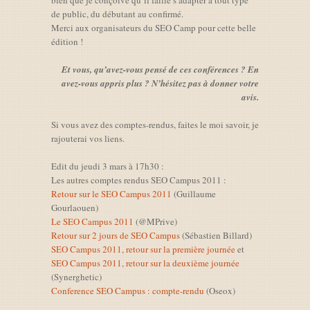
bien que je conçoive qu’il faille s’adapter à tout type
de public, du débutant au confirmé.
Merci aux organisateurs du SEO Camp pour cette belle
édition !
Et vous, qu’avez-vous pensé de ces conférences ? En
avez-vous appris plus ? N’hésitez pas à donner votre
avis.
Si vous avez des comptes-rendus, faites le moi savoir, je
rajouterai vos liens.
Edit du jeudi 3 mars à 17h30 :
Les autres comptes rendus SEO Campus 2011 :
Retour sur le SEO Campus 2011
(Guillaume
Gourlaouen)
Le SEO Campus 2011
(@MPrive)
Retour sur 2 jours de SEO Campus
(Sébastien Billard)
SEO Campus 2011, retour sur la première journée
et
SEO Campus 2011, retour sur la deuxième journée
(Synerghetic)
Conference SEO Campus : compte-rendu
(Oseox)