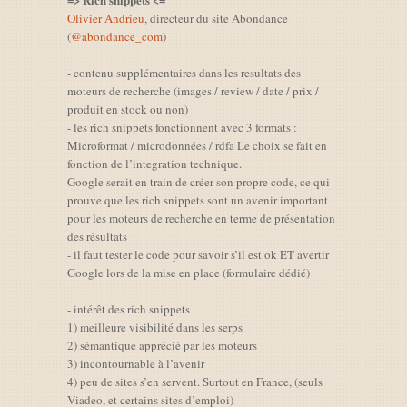
Olivier Andrieu
, directeur du site Abondance
(
@abondance_com
)
- contenu supplémentaires dans les resultats des
moteurs de recherche (images / review / date / prix /
produit en stock ou non)
- les rich snippets fonctionnent avec 3 formats :
Microformat / microdonnées / rdfa Le choix se fait en
fonction de l’integration technique.
Google serait en train de créer son propre code, ce qui
prouve que les rich snippets sont un avenir important
pour les moteurs de recherche en terme de présentation
des résultats
- il faut tester le code pour savoir s’il est ok ET avertir
Google lors de la mise en place (formulaire dédié)
- intérêt des rich snippets
1) meilleure visibilité dans les serps
2) sémantique apprécié par les moteurs
3) incontournable à l’avenir
4) peu de sites s’en servent. Surtout en France, (seuls
Viadeo, et certains sites d’emploi)