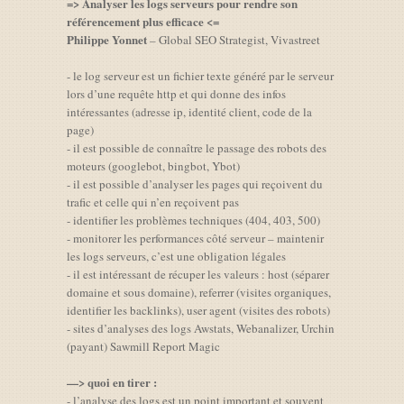
=> Analyser les logs serveurs pour rendre son
référencement plus efficace <=
Philippe Yonnet
– Global SEO Strategist, Vivastreet
- le log serveur est un fichier texte généré par le serveur
lors d’une requête http et qui donne des infos
intéressantes (adresse ip, identité client, code de la
page)
- il est possible de connaître le passage des robots des
moteurs (googlebot, bingbot, Ybot)
- il est possible d’analyser les pages qui reçoivent du
trafic et celle qui n’en reçoivent pas
- identifier les problèmes techniques (404, 403, 500)
- monitorer les performances côté serveur – maintenir
les logs serveurs, c’est une obligation légales
- il est intéressant de récuper les valeurs : host (séparer
domaine et sous domaine), referrer (visites organiques,
identifier les backlinks), user agent (visites des robots)
- sites d’analyses des logs Awstats, Webanalizer, Urchin
(payant) Sawmill Report Magic
—> quoi en tirer :
- l’analyse des logs est un point important et souvent