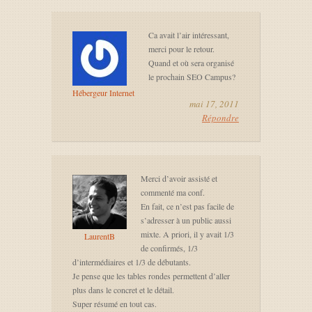
Ca avait l’air intéressant,
merci pour le retour.
Quand et où sera organisé
le prochain SEO Campus?
Hébergeur Internet
mai 17, 2011
Répondre
Merci d’avoir assisté et
commenté ma conf.
En fait, ce n’est pas facile de
s’adresser à un public aussi
mixte. A priori, il y avait 1/3
LaurentB
de confirmés, 1/3
d’intermédiaires et 1/3 de débutants.
Je pense que les tables rondes permettent d’aller
plus dans le concret et le détail.
Super résumé en tout cas.