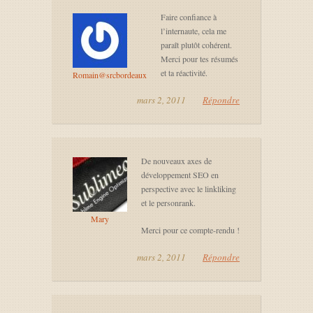
Faire confiance à
l’internaute, cela me
paraît plutôt cohérent.
Merci pour tes résumés
et ta réactivité.
Romain@srcbordeaux
mars 2, 2011
Répondre
De nouveaux axes de
développement SEO en
perspective avec le linkliking
et le personrank.
Mary
Merci pour ce compte-rendu !
mars 2, 2011
Répondre