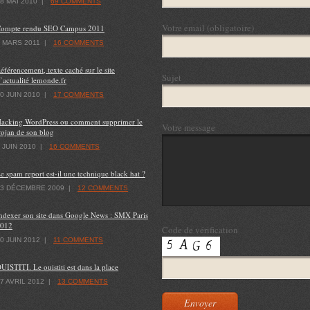
8 MAI 2010
|
69 COMMENTS
Votre email (obligatoire)
ompte rendu SEO Campus 2011
 MARS 2011
|
16 COMMENTS
éférencement, texte caché sur le site
Sujet
’actualité lemonde.fr
0 JUIN 2010
|
17 COMMENTS
acking WordPress ou comment supprimer le
Votre message
rojan de son blog
 JUIN 2010
|
16 COMMENTS
e spam report est-il une technique black hat ?
23 DÉCEMBRE 2009
|
12 COMMENTS
ndexer son site dans Google News : SMX Paris
012
Code de vérification
0 JUIN 2012
|
11 COMMENTS
UISTITI. Le ouistiti est dans la place
7 AVRIL 2012
|
13 COMMENTS