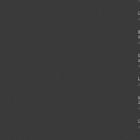
2
C
2
R
d
1
H
t
3
L
I
2
1
O
1