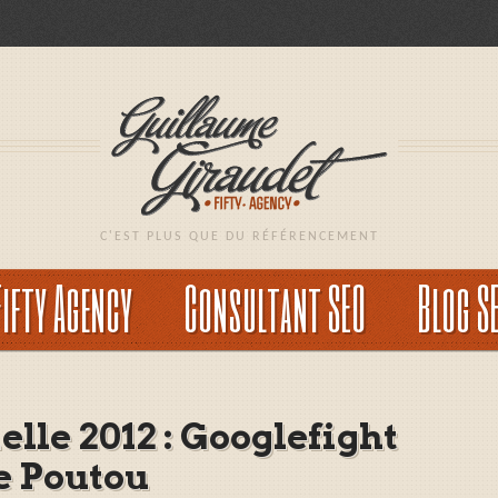
C'EST PLUS QUE DU RÉFÉRENCEMENT
Fifty Agency
Consultant SEO
Blog S
elle 2012 : Googlefight
e Poutou