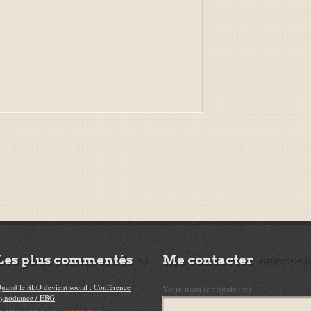
Les plus commentés
Me contacter
uand le SEO devient social : Conférence
Votre nom (obligatoire)
ynodiance / EBG