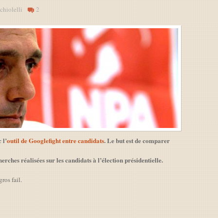
chiolelli
2
 l’
outil de Googlefight entre candidats
. Le but est de comparer
erches réalisées sur les candidats à l’élection présidentielle.
ros fail.