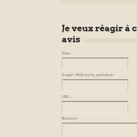
Je veux réagir à 
avis
Nom :
E-mail :
(Will not be published)
URL :
Réaction :