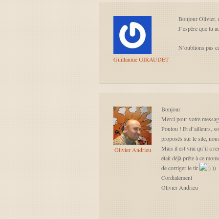
Bonjour Olivier, 
J’espère que tu a
N’oublions pas ce
Guillaume GIRAUDET
Bonjour
Merci pour votre messag
Poutou ! Et d’ailleurs, 
proposés sur le site, nou
Mais il est vrai qu’il a r
Olivier Andrieu
était déjà prête à ce mo
de corriger le tir
))
Cordialement
Olivier Andrieu