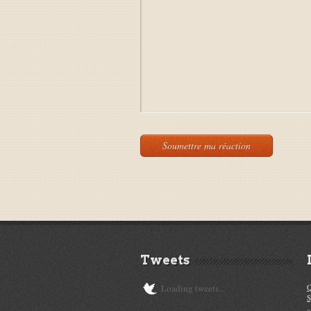
Tweets
Loading tweets...
Q
S