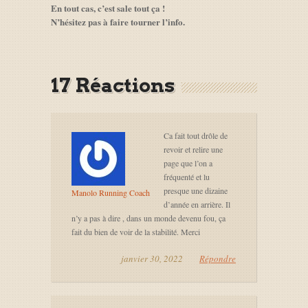
En tout cas, c’est sale tout ça !
N’hésitez pas à faire tourner l’info.
17 Réactions
Ca fait tout drôle de
revoir et relire une
page que l’on a
fréquenté et lu
presque une dizaine
Manolo Running Coach
d’année en arrière. Il
n’y a pas à dire , dans un monde devenu fou, ça
fait du bien de voir de la stabilité. Merci
janvier 30, 2022
Répondre