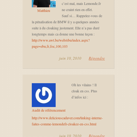
c’est mal, mais Lemonde.fr
ne craint rien en effet.
Matthieu
Sauf si… Rappelez-vous de
la pénalisation de BMW il y a quelques années
suite à du cloaking justement. Elle n’a pas duré
longtemps mais ca donne une bonne leçon :
http://www.awt.be/web/ebu/index.aspx?
page=ebu,fr,foc,100,103
juin 10, 2010
Répondre
Oh les vilains ! Il
cloak en css. Plus
d’infos ici :
Audit de référencement
http://www.deliciouscadaver.com/linking-interne-
faites-comme-lemondefr-cloakez-en-css.html
juin 10, 2010
Répondre