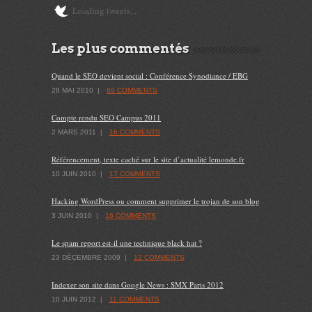
Loading tweets...
Les plus commentés
Quand le SEO devient social : Conférence Synodiance / EBG
28 MAI 2010
|
69 COMMENTS
Compte rendu SEO Campus 2011
2 MARS 2011
|
16 COMMENTS
Référencement, texte caché sur le site d’actualité lemonde.fr
10 JUIN 2010
|
17 COMMENTS
Hacking WordPress ou comment supprimer le trojan de son blog
3 JUIN 2010
|
16 COMMENTS
Le spam report est-il une technique black hat ?
23 DÉCEMBRE 2009
|
12 COMMENTS
Indexer son site dans Google News : SMX Paris 2012
10 JUIN 2012
|
11 COMMENTS