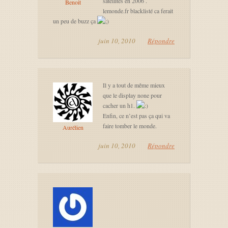
satellites en 2006 .
Benoit
lemonde.fr blacklisté ca ferait
un peu de buzz ça
juin 10, 2010
Répondre
Il y a tout de même mieux
que le display none pour
cacher un h1.
Enfin, ce n’est pas ça qui va
faire tomber le monde.
Aurélien
juin 10, 2010
Répondre