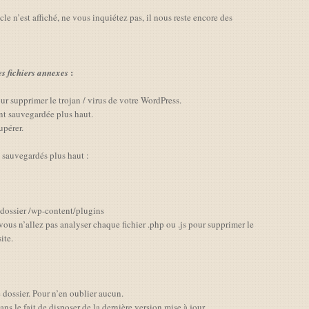
cle n’est affiché, ne vous inquiétez pas, il nous reste encore des
:
s fichiers annexes
our supprimer le trojan / virus de votre WordPress.
nt sauvegardée plus haut.
upérer.
s sauvegardés plus haut :
e dossier /wp-content/plugins
vous n’allez pas analyser chaque fichier .php ou .js pour supprimer le
ite.
dossier. Pour n’en oublier aucun.
ans le fait de disposer de la dernière version mise à jour.