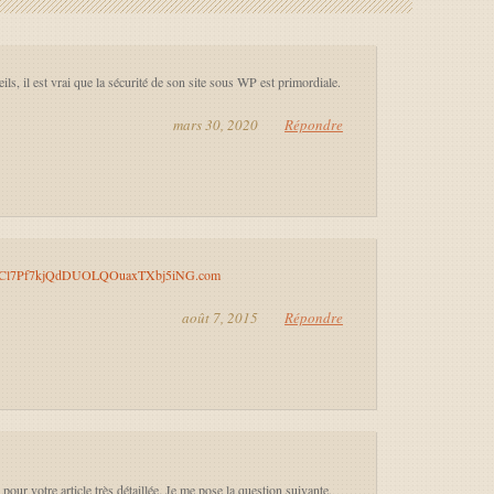
ils, il est vrai que la sécurité de son site sous WP est primordiale.
mars 30, 2020
Répondre
LitCl7Pf7kjQdDUOLQOuaxTXbj5iNG.com
août 7, 2015
Répondre
 pour votre article très détaillée. Je me pose la question suivante.