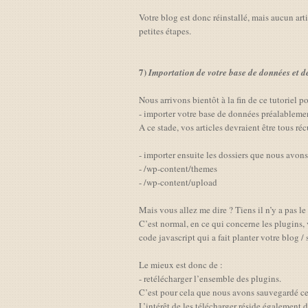
Votre blog est donc réinstallé, mais aucun arti
petites étapes.
7)
Importation de votre base de données et de
Nous arrivons bientôt à la fin de ce tutoriel p
- importer votre base de données préalableme
A ce stade, vos articles devraient être tous réc
- importer ensuite les dossiers que nous avon
- /wp-content/themes
- /wp-content/upload
Mais vous allez me dire ? Tiens il n’y a pas l
C’est normal, en ce qui concerne les plugins, 
code javascript qui a fait planter votre blog / s
Le mieux est donc de :
- retélécharger l’ensemble des plugins.
C’est pour cela que nous avons sauvegardé ce 
L’intérêt de les télécharger réside également d