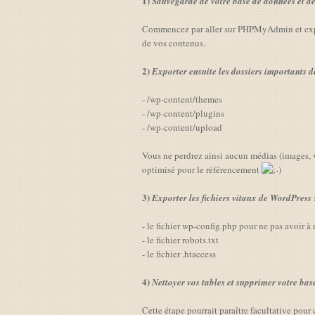
1)
Sauvegarde de votre base de données et des
Commencez par aller sur PHPMyAdmin et expor
de vos contenus.
2)
Exporter ensuite les dossiers importants 
- /wp-content/themes
- /wp-content/plugins
- /wp-content/upload
Vous ne perdrez ainsi aucun médias (images, 
optimisé pour le référencement
3)
Exporter les fichiers vitaux de WordPress
- le fichier wp-config.php pour ne pas avoir à
- le fichier robots.txt
- le fichier .htaccess
4)
Nettoyer vos tables et supprimer votre ba
Cette étape pourrait paraître facultative pour