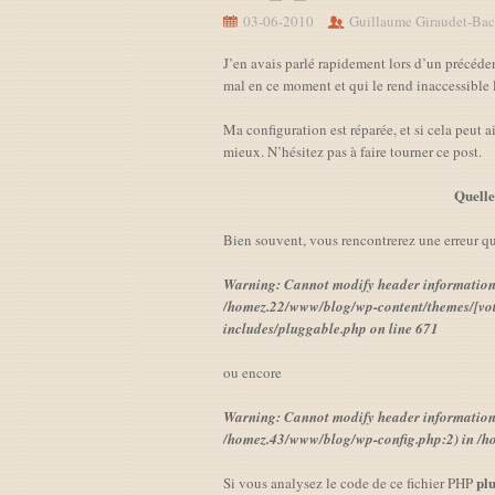
03-06-2010
Guillaume Giraudet-Bac
J’en avais parlé rapidement lors d’un précéden
mal en ce moment et qui le rend inaccessible
Ma configuration est réparée, et si cela peut a
mieux. N’hésitez pas à faire tourner ce post.
Quelle
Bien souvent, vous rencontrerez une erreur qu
Warning: Cannot modify header information –
/homez.22/www/blog/wp-content/themes/[vot
includes/pluggable.php on line 671
ou encore
Warning: Cannot modify header information –
/homez.43/www/blog/wp-config.php:2) in /h
pl
Si vous analysez le code de ce fichier PHP