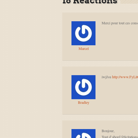
16 Réactions
Merci pour tout ces conse
Marcel
iwjJsu
http://www.Fy
Bradley
Bonjour,
Tout d’abord félicitations