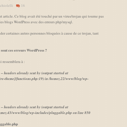
chiolelli
16
t article. Ce blog avait été touché par un virus/trojan qui tourne pas
 les blogs WordPress avec des erreurs php/mysql.
ider certaines autres personnes bloquées à cause de ce trojan, tant
 sont ces erreurs WordPress ?
i ressemblera à :
 headers already sent by (output started at
re-theme]/functions.php:19) in /homez.22/www/blog/wp-
 headers already sent by (output started at
omez.43/www/blog/wp-includes/pluggable.php on line 850
uggable.php